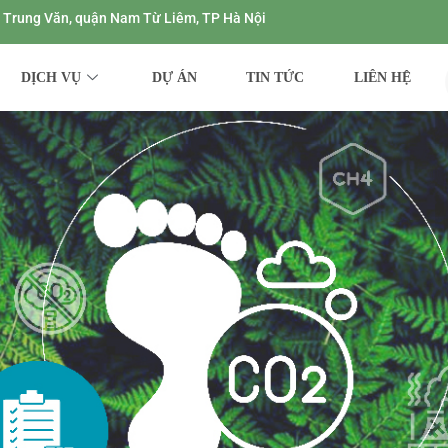
ng Trung Văn, quận Nam Từ Liêm, TP Hà Nội
DỊCH VỤ
DỰ ÁN
TIN TỨC
LIÊN HỆ