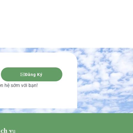
Đăng Ký
iên hệ sớm với bạn!
ch vụ