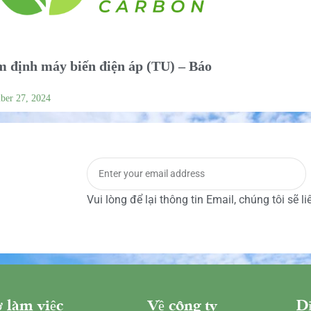
 định máy biến điện áp (TU) – Báo
ber 27, 2024
Vui lòng để lại thông tin Email, chúng tôi sẽ l
 làm việc
Về công ty
Dị