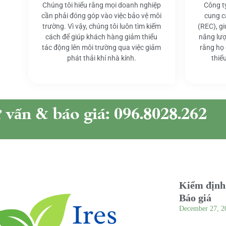
Chúng tôi hiểu rằng mọi doanh nghiệp
Công t
cần phải đóng góp vào việc bảo vệ môi
cung c
trường. Vì vậy, chúng tôi luôn tìm kiếm
(REC), g
cách để giúp khách hàng giảm thiểu
năng lượ
tác động lên môi trường qua việc giảm
rằng họ
phát thải khí nhà kính.
thiể
ư vấn & báo giá: 096.8028.262
Kiểm định 
Báo giá
December 27, 2