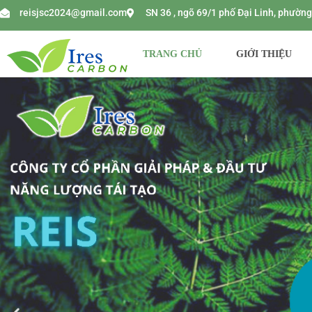
reisjsc2024@gmail.com
SN 36 , ngõ 69/1 phố Đại Linh, phườ
TRANG CHỦ
GIỚI THIỆU