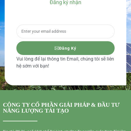
Đăng ký nhận
BÁO GIÁ CHI TIẾT
Đăng Ký
Vui lòng để lại thông tin Email, chúng tôi sẽ liên
hệ sớm với bạn!
CÔNG TY CỔ PHẦN GIẢI PHÁP & ĐẦU TƯ
NĂNG LƯỢNG TÁI TẠO