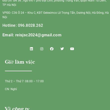
Địa chỉ: SN 36 , ngõ 69/1 phố Đại Linh, phường Trung Văn, quận Nam Từ Liêm,
TP Hà Nội
VPĐD: C36 Ô 24 – Khu C, KĐT Geleximco Lê Trọng Tấn, Dương Nội, Hà Đông, Hà
Nội
Hotline: 096.8028.262
Email:
reisjsc2024@gmail.com
Giờ làm việc
Thứ 2 – Thứ 7: 08.00 – 17.00
CN: Nghỉ
Về công ty