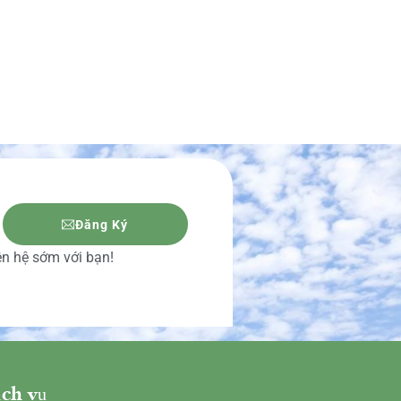
Đăng Ký
iên hệ sớm với bạn!
ch vụ