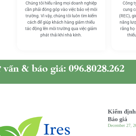
Chúng tôi hiểu rằng mọi doanh nghiệp
Công t
cần phải đóng góp vào việc bảo vệ môi
cung c
trường. Vì vậy, chúng tôi luôn tìm kiếm
(REC), g
cách để giúp khách hàng giảm thiểu
năng lượ
tác động lên môi trường qua việc giảm
rằng họ
phát thải khí nhà kính.
thiể
ư vấn & báo giá: 096.8028.262
Kiểm định 
Báo giá
December 27, 2