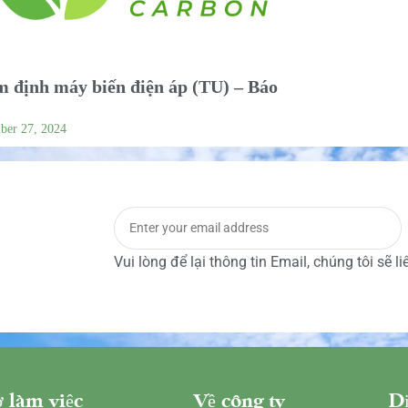
 định máy biến điện áp (TU) – Báo
ber 27, 2024
Vui lòng để lại thông tin Email, chúng tôi sẽ l
 làm việc
Về công ty
Dị