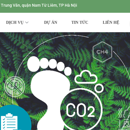
ng Trung Văn, quận Nam Từ Liêm, TP Hà Nội
DỊCH VỤ
DỰ ÁN
TIN TỨC
LIÊN HỆ