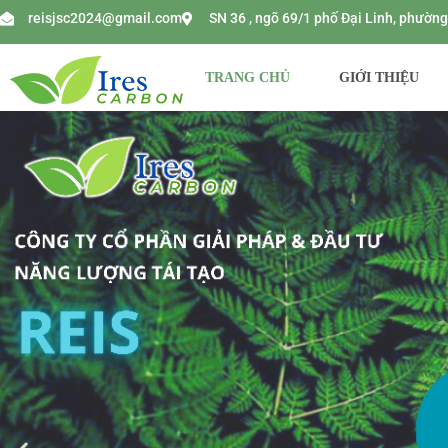
reisjsc2024@gmail.com
SN 36 , ngõ 69/1 phố Đại Linh, phườ
TRANG CHỦ
GIỚI THIỆU