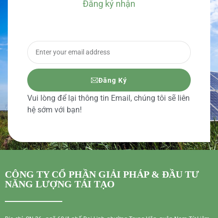
Đăng ký nhận
BÁO GIÁ CHI TIẾT
Đăng Ký
Vui lòng để lại thông tin Email, chúng tôi sẽ liên
hệ sớm với bạn!
CÔNG TY CỔ PHẦN GIẢI PHÁP & ĐẦU TƯ
NĂNG LƯỢNG TÁI TẠO