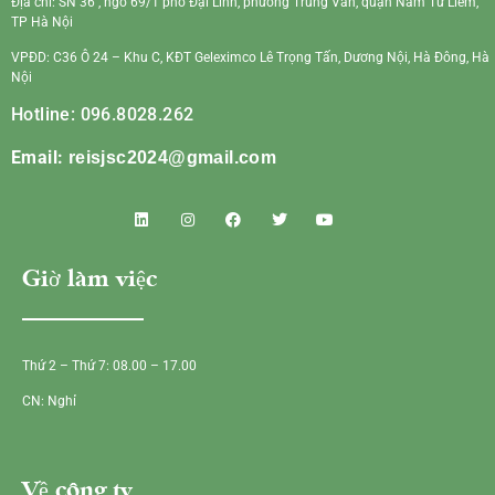
Địa chỉ: SN 36 , ngõ 69/1 phố Đại Linh, phường Trung Văn, quận Nam Từ Liêm,
TP Hà Nội
VPĐD: C36 Ô 24 – Khu C, KĐT Geleximco Lê Trọng Tấn, Dương Nội, Hà Đông, Hà
Nội
Hotline: 096.8028.262
Email:
reisjsc2024@gmail.com
Giờ làm việc
Thứ 2 – Thứ 7: 08.00 – 17.00
CN: Nghỉ
Về công ty