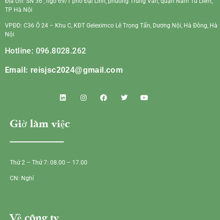
Địa chỉ: SN 36 , ngõ 69/1 phố Đại Linh, phường Trung Văn, quận Nam Từ Liêm,
TP Hà Nội
VPĐD: C36 Ô 24 – Khu C, KĐT Geleximco Lê Trọng Tấn, Dương Nội, Hà Đông, Hà
Nội
Hotline: 096.8028.262
Email:
reisjsc2024@gmail.com
Giờ làm việc
Thứ 2 – Thứ 7: 08.00 – 17.00
CN: Nghỉ
Về công ty