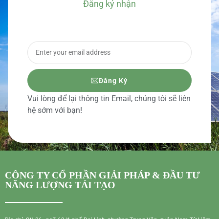
Đăng ký nhận
BÁO GIÁ CHI TIẾT
Đăng Ký
Vui lòng để lại thông tin Email, chúng tôi sẽ liên
hệ sớm với bạn!
CÔNG TY CỔ PHẦN GIẢI PHÁP & ĐẦU TƯ
NĂNG LƯỢNG TÁI TẠO