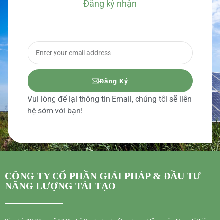
Đăng ký nhận
BÁO GIÁ CHI TIẾT
Đăng Ký
Vui lòng để lại thông tin Email, chúng tôi sẽ liên
hệ sớm với bạn!
CÔNG TY CỔ PHẦN GIẢI PHÁP & ĐẦU TƯ
NĂNG LƯỢNG TÁI TẠO