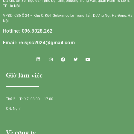
Địa chỉ: SN 36 , ngõ 69/1 phố Đại Linh, phường Trung Văn, quận Nam Từ Liêm,
TP Hà Nội
VPĐD: C36 Ô 24 – Khu C, KĐT Geleximco Lê Trọng Tấn, Dương Nội, Hà Đông, Hà
Nội
Hotline: 096.8028.262
Email:
reisjsc2024@gmail.com
Giờ làm việc
Thứ 2 – Thứ 7: 08.00 – 17.00
CN: Nghỉ
Về công ty