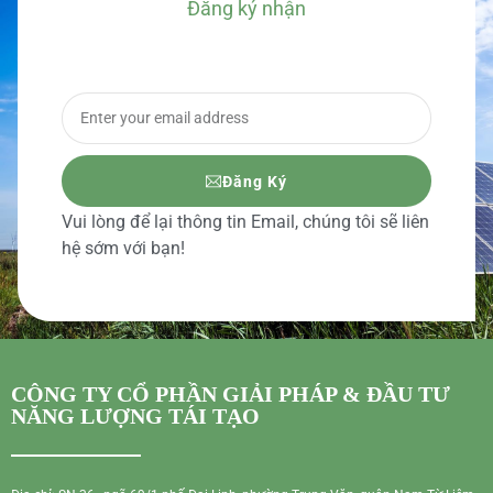
Đăng ký nhận
BÁO GIÁ CHI TIẾT
Đăng Ký
Vui lòng để lại thông tin Email, chúng tôi sẽ liên
hệ sớm với bạn!
CÔNG TY CỔ PHẦN GIẢI PHÁP & ĐẦU TƯ
NĂNG LƯỢNG TÁI TẠO