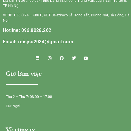
Địa chỉ: SN 36 , ngõ 69/1 phố Đại Linh, phường Trung Văn, quận Nam Từ Liêm,
TP Hà Nội
VPĐD: C36 Ô 24 – Khu C, KĐT Geleximco Lê Trọng Tấn, Dương Nội, Hà Đông, Hà
Nội
Hotline: 096.8028.262
Email:
reisjsc2024@gmail.com
Giờ làm việc
Thứ 2 – Thứ 7: 08.00 – 17.00
CN: Nghỉ
Về công ty