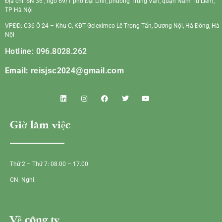
Địa chỉ: SN 36 , ngõ 69/1 phố Đại Linh, phường Trung Văn, quận Nam Từ Liêm,
TP Hà Nội
VPĐD: C36 Ô 24 – Khu C, KĐT Geleximco Lê Trọng Tấn, Dương Nội, Hà Đông, Hà
Nội
Hotline: 096.8028.262
Email:
reisjsc2024@gmail.com
Giờ làm việc
Thứ 2 – Thứ 7: 08.00 – 17.00
CN: Nghỉ
Về công ty