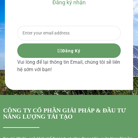
Đăng ký nhận
BÁO GIÁ CHI TIẾT
Đăng Ký
Vui lòng để lại thông tin Email, chúng tôi sẽ liên
hệ sớm với bạn!
CÔNG TY CỔ PHẦN GIẢI PHÁP & ĐẦU TƯ
NĂNG LƯỢNG TÁI TẠO