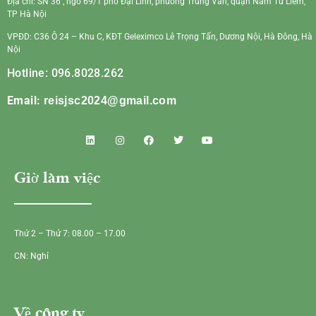
Địa chỉ: SN 36 , ngõ 69/1 phố Đại Linh, phường Trung Văn, quận Nam Từ Liêm,
TP Hà Nội
VPĐD: C36 Ô 24 – Khu C, KĐT Geleximco Lê Trọng Tấn, Dương Nội, Hà Đông, Hà
Nội
Hotline: 096.8028.262
Email:
reisjsc2024@gmail.com
Giờ làm việc
Thứ 2 – Thứ 7: 08.00 – 17.00
CN: Nghỉ
Về công ty