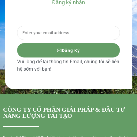
Đăng ký nhận
BÁO GIÁ CHI TIẾT
Đăng Ký
Vui lòng để lại thông tin Email, chúng tôi sẽ liên
hệ sớm với bạn!
CÔNG TY CỔ PHẦN GIẢI PHÁP & ĐẦU TƯ
NĂNG LƯỢNG TÁI TẠO