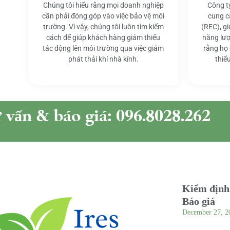
Chúng tôi hiểu rằng mọi doanh nghiệp
Công t
cần phải đóng góp vào việc bảo vệ môi
cung c
trường. Vì vậy, chúng tôi luôn tìm kiếm
(REC), g
cách để giúp khách hàng giảm thiểu
năng lượ
tác động lên môi trường qua việc giảm
rằng họ
phát thải khí nhà kính.
thiể
ư vấn & báo giá: 096.8028.262
Kiểm định 
Báo giá
December 27, 2