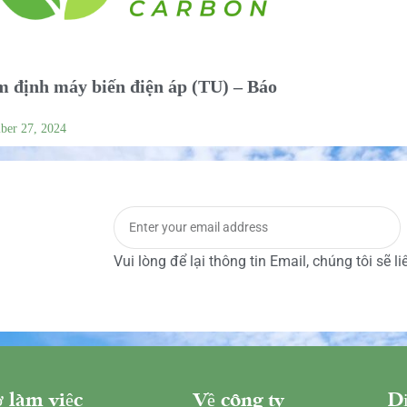
 định máy biến điện áp (TU) – Báo
ber 27, 2024
Vui lòng để lại thông tin Email, chúng tôi sẽ l
 làm việc
Về công ty
Dị