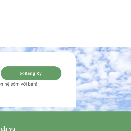
Đăng Ký
iên hệ sớm với bạn!
ch vụ