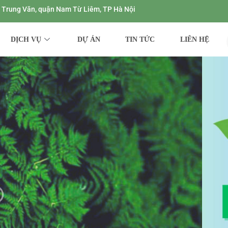
ng Trung Văn, quận Nam Từ Liêm, TP Hà Nội
DỊCH VỤ
DỰ ÁN
TIN TỨC
LIÊN HỆ