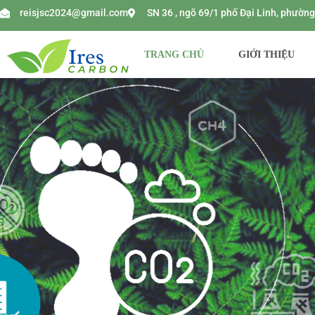
reisjsc2024@gmail.com
SN 36 , ngõ 69/1 phố Đại Linh, phườ
TRANG CHỦ
GIỚI THIỆU