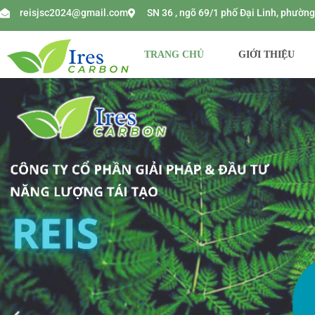
reisjsc2024@gmail.com
SN 36 , ngõ 69/1 phố Đại Linh, phườ
TRANG CHỦ
GIỚI THIỆU