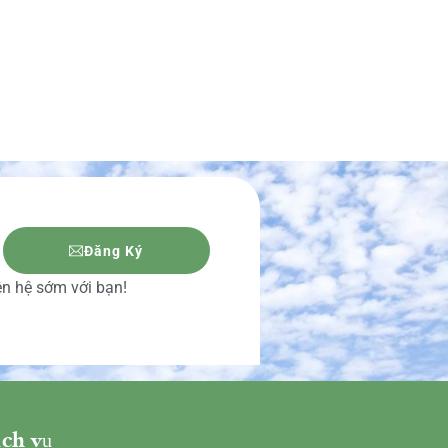
Đăng Ký
iên hệ sớm với bạn!
ch vụ