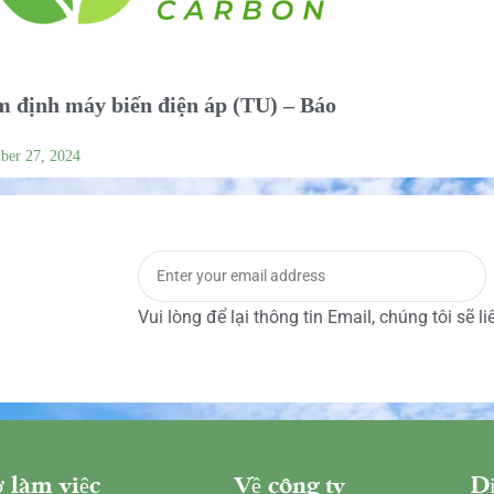
 định máy biến điện áp (TU) – Báo
ber 27, 2024
Vui lòng để lại thông tin Email, chúng tôi sẽ l
 làm việc
Về công ty
Dị