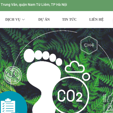
ng Trung Văn, quận Nam Từ Liêm, TP Hà Nội
DỊCH VỤ
DỰ ÁN
TIN TỨC
LIÊN HỆ