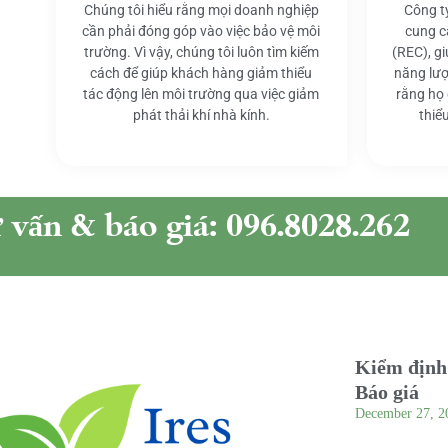
Chúng tôi hiểu rằng mọi doanh nghiệp
Công t
cần phải đóng góp vào việc bảo vệ môi
cung c
trường. Vì vậy, chúng tôi luôn tìm kiếm
(REC), g
cách để giúp khách hàng giảm thiểu
năng lượ
tác động lên môi trường qua việc giảm
rằng họ
phát thải khí nhà kính.
thiể
ư vấn & báo giá: 096.8028.262
Kiểm định 
Báo giá
December 27, 2