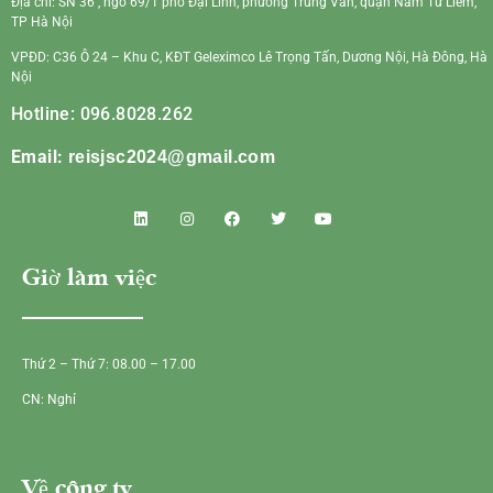
Địa chỉ: SN 36 , ngõ 69/1 phố Đại Linh, phường Trung Văn, quận Nam Từ Liêm,
TP Hà Nội
VPĐD: C36 Ô 24 – Khu C, KĐT Geleximco Lê Trọng Tấn, Dương Nội, Hà Đông, Hà
Nội
Hotline: 096.8028.262
Email:
reisjsc2024@gmail.com
Giờ làm việc
Thứ 2 – Thứ 7: 08.00 – 17.00
CN: Nghỉ
Về công ty