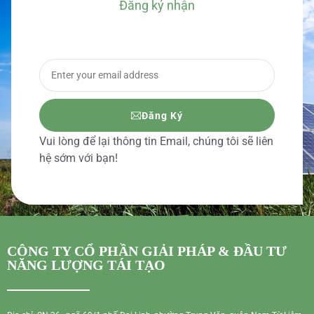
Đăng ký nhận
BÁO GIÁ CHI TIẾT
Đăng Ký
Vui lòng để lại thông tin Email, chúng tôi sẽ liên
hệ sớm với bạn!
CÔNG TY CỔ PHẦN GIẢI PHÁP & ĐẦU TƯ
NĂNG LƯỢNG TÁI TẠO