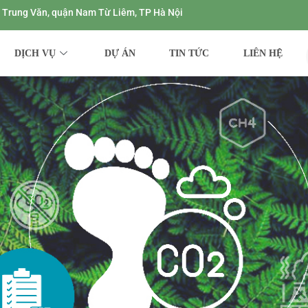
ng Trung Văn, quận Nam Từ Liêm, TP Hà Nội
DỊCH VỤ
DỰ ÁN
TIN TỨC
LIÊN HỆ