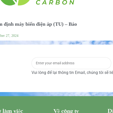
 định máy biến điện áp (TU) – Báo
ber 27, 2024
Vui lòng để lại thông tin Email, chúng tôi sẽ l
 làm việc
Về công ty
Dị