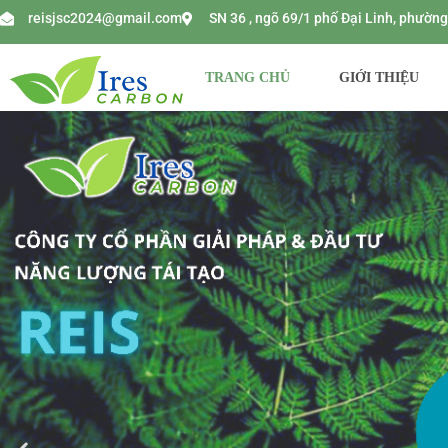
reisjsc2024@gmail.com
SN 36 , ngõ 69/1 phố Đại Linh, phườ
TRANG CHỦ
GIỚI THIỆU