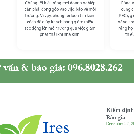
Chúng tôi hiểu rằng mọi doanh nghiệp
Công t
cần phải đóng góp vào việc bảo vệ môi
cung c
trường. Vì vậy, chúng tôi luôn tìm kiếm
(REC), g
cách để giúp khách hàng giảm thiểu
năng lượ
tác động lên môi trường qua việc giảm
rằng họ
phát thải khí nhà kính.
thiể
ư vấn & báo giá: 096.8028.262
Kiểm định 
Báo giá
December 27, 2