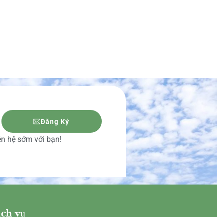
Đăng Ký
iên hệ sớm với bạn!
ch vụ