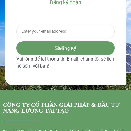
Đăng ký nhận
BÁO GIÁ CHI TIẾT
Đăng Ký
Vui lòng để lại thông tin Email, chúng tôi sẽ liên
hệ sớm với bạn!
CÔNG TY CỔ PHẦN GIẢI PHÁP & ĐẦU TƯ
NĂNG LƯỢNG TÁI TẠO