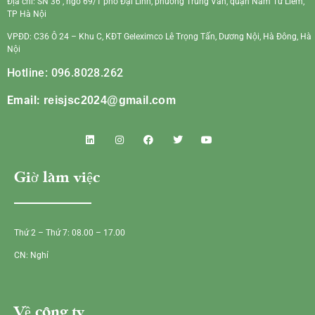
Địa chỉ: SN 36 , ngõ 69/1 phố Đại Linh, phường Trung Văn, quận Nam Từ Liêm,
TP Hà Nội
VPĐD: C36 Ô 24 – Khu C, KĐT Geleximco Lê Trọng Tấn, Dương Nội, Hà Đông, Hà
Nội
Hotline: 096.8028.262
Email:
reisjsc2024@gmail.com
Giờ làm việc
Thứ 2 – Thứ 7: 08.00 – 17.00
CN: Nghỉ
Về công ty