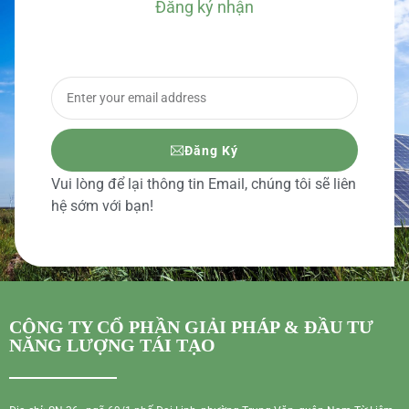
Đăng ký nhận
BÁO GIÁ CHI TIẾT
Đăng Ký
Vui lòng để lại thông tin Email, chúng tôi sẽ liên
hệ sớm với bạn!
CÔNG TY CỔ PHẦN GIẢI PHÁP & ĐẦU TƯ
NĂNG LƯỢNG TÁI TẠO