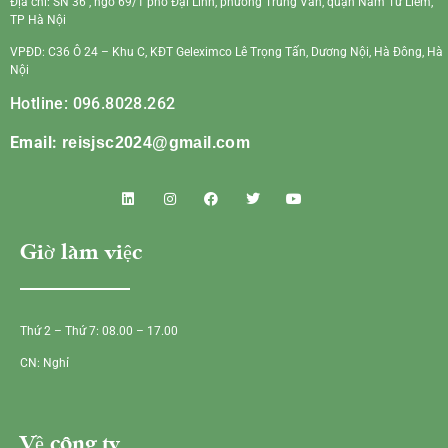
Địa chỉ: SN 36 , ngõ 69/1 phố Đại Linh, phường Trung Văn, quận Nam Từ Liêm,
TP Hà Nội
VPĐD: C36 Ô 24 – Khu C, KĐT Geleximco Lê Trọng Tấn, Dương Nội, Hà Đông, Hà
Nội
Hotline: 096.8028.262
Email:
reisjsc2024@gmail.com
Giờ làm việc
Thứ 2 – Thứ 7: 08.00 – 17.00
CN: Nghỉ
Về công ty