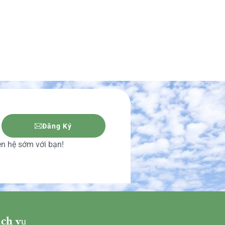
Đăng Ký
iên hệ sớm với bạn!
ch vụ