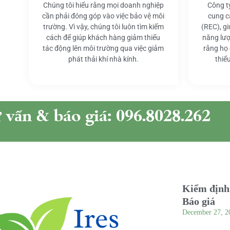
Chúng tôi hiểu rằng mọi doanh nghiệp
Công t
cần phải đóng góp vào việc bảo vệ môi
cung c
trường. Vì vậy, chúng tôi luôn tìm kiếm
(REC), g
cách để giúp khách hàng giảm thiểu
năng lượ
tác động lên môi trường qua việc giảm
rằng họ
phát thải khí nhà kính.
thiể
ư vấn & báo giá: 096.8028.262
Kiểm định 
Báo giá
December 27, 2