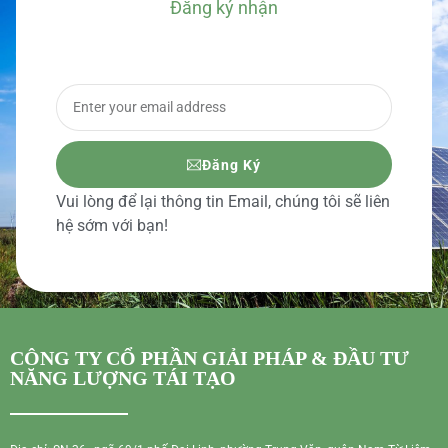
Đăng ký nhận
BÁO GIÁ CHI TIẾT
Đăng Ký
Vui lòng để lại thông tin Email, chúng tôi sẽ liên
hệ sớm với bạn!
CÔNG TY CỔ PHẦN GIẢI PHÁP & ĐẦU TƯ
NĂNG LƯỢNG TÁI TẠO