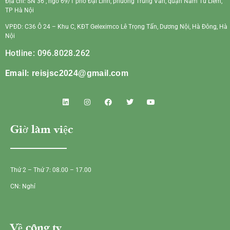
Địa chỉ: SN 36 , ngõ 69/1 phố Đại Linh, phường Trung Văn, quận Nam Từ Liêm,
TP Hà Nội
VPĐD: C36 Ô 24 – Khu C, KĐT Geleximco Lê Trọng Tấn, Dương Nội, Hà Đông, Hà
Nội
Hotline: 096.8028.262
Email:
reisjsc2024@gmail.com
Giờ làm việc
Thứ 2 – Thứ 7: 08.00 – 17.00
CN: Nghỉ
Về công ty