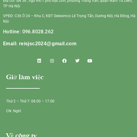
Địa chỉ: SN 36 , ngõ 69/1 phố Đại Linh, phường Trung Văn, quận Nam Từ Liêm,
TP Hà Nội
VPĐD: C36 Ô 24 – Khu C, KĐT Geleximco Lê Trọng Tấn, Dương Nội, Hà Đông, Hà
Nội
Hotline: 096.8028.262
Email:
reisjsc2024@gmail.com
Giờ làm việc
Thứ 2 – Thứ 7: 08.00 – 17.00
CN: Nghỉ
Về công ty