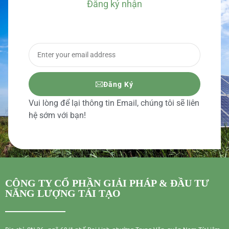
Đăng ký nhận
BÁO GIÁ CHI TIẾT
Đăng Ký
Vui lòng để lại thông tin Email, chúng tôi sẽ liên
hệ sớm với bạn!
CÔNG TY CỔ PHẦN GIẢI PHÁP & ĐẦU TƯ
NĂNG LƯỢNG TÁI TẠO