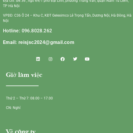
Địa chỉ: SN 36 , ngõ 69/1 phố Đại Linh, phường Trung Văn, quận Nam Từ Liêm,
TP Hà Nội
VPĐD: C36 Ô 24 – Khu C, KĐT Geleximco Lê Trọng Tấn, Dương Nội, Hà Đông, Hà
Nội
Hotline: 096.8028.262
Email:
reisjsc2024@gmail.com
Giờ làm việc
Thứ 2 – Thứ 7: 08.00 – 17.00
CN: Nghỉ
Về công ty