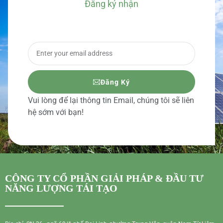
Đăng ký nhận
BÁO GIÁ CHI TIẾT
Đăng Ký
Vui lòng để lại thông tin Email, chúng tôi sẽ liên
hệ sớm với bạn!
CÔNG TY CỔ PHẦN GIẢI PHÁP & ĐẦU TƯ
NĂNG LƯỢNG TÁI TẠO