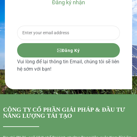
Đăng ký nhận
BÁO GIÁ CHI TIẾT
Đăng Ký
Vui lòng để lại thông tin Email, chúng tôi sẽ liên
hệ sớm với bạn!
CÔNG TY CỔ PHẦN GIẢI PHÁP & ĐẦU TƯ
NĂNG LƯỢNG TÁI TẠO