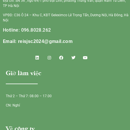
Địa chỉ: SN 36 , ngõ 69/1 phố Đại Linh, phường Trung Văn, quận Nam Từ Liêm,
TP Hà Nội
VPĐD: C36 Ô 24 – Khu C, KĐT Geleximco Lê Trọng Tấn, Dương Nội, Hà Đông, Hà
Nội
Hotline: 096.8028.262
Email:
reisjsc2024@gmail.com
Giờ làm việc
Thứ 2 – Thứ 7: 08.00 – 17.00
CN: Nghỉ
Về công ty