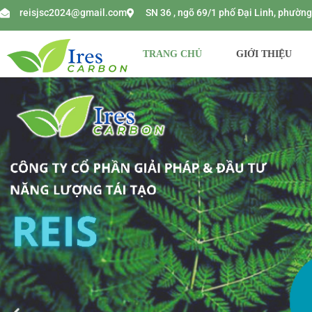
reisjsc2024@gmail.com
SN 36 , ngõ 69/1 phố Đại Linh, phườ
TRANG CHỦ
GIỚI THIỆU