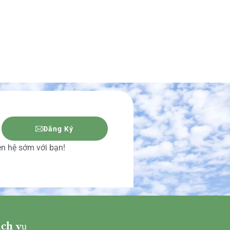
Đăng Ký
iên hệ sớm với bạn!
ch vụ