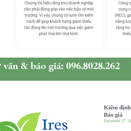
Chúng tôi hiểu rằng mọi doanh nghiệp
Công t
cần phải đóng góp vào việc bảo vệ môi
cung c
trường. Vì vậy, chúng tôi luôn tìm kiếm
(REC), g
cách để giúp khách hàng giảm thiểu
năng lượ
tác động lên môi trường qua việc giảm
rằng họ
phát thải khí nhà kính.
thiể
ư vấn & báo giá: 096.8028.262
Kiểm định 
Báo giá
December 27, 2