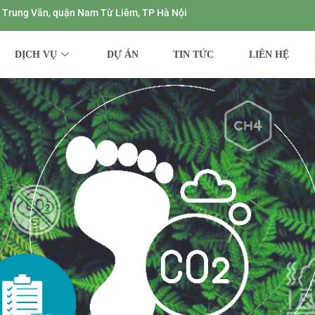
ng Trung Văn, quận Nam Từ Liêm, TP Hà Nội
DỊCH VỤ
DỰ ÁN
TIN TỨC
LIÊN HỆ