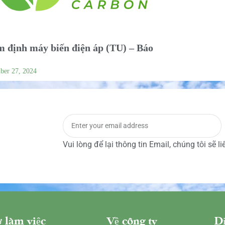
 định máy biến điện áp (TU) – Báo
ber 27, 2024
Vui lòng để lại thông tin Email, chúng tôi sẽ l
 làm việc
Về công ty
Dị