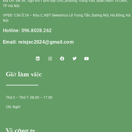
Địa chỉ: SN 36 , ngõ 69/1 phố Đại Linh, phường Trung Văn, quận Nam Từ Liêm,
TP Hà Nội
VPĐD: C36 Ô 24 – Khu C, KĐT Geleximco Lê Trọng Tấn, Dương Nội, Hà Đông, Hà
Nội
Hotline: 096.8028.262
Email:
reisjsc2024@gmail.com
Giờ làm việc
Thứ 2 – Thứ 7: 08.00 – 17.00
CN: Nghỉ
Về công ty