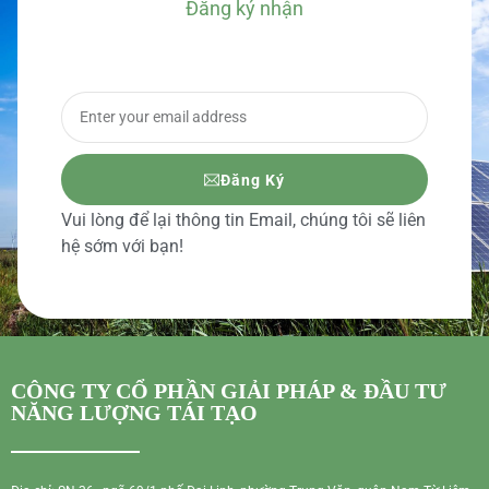
Đăng ký nhận
BÁO GIÁ CHI TIẾT
Đăng Ký
Vui lòng để lại thông tin Email, chúng tôi sẽ liên
hệ sớm với bạn!
CÔNG TY CỔ PHẦN GIẢI PHÁP & ĐẦU TƯ
NĂNG LƯỢNG TÁI TẠO