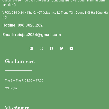
Địa chỉ: SN 36 , ngõ 69/1 phố Đại Linh, phường Trung Văn, quận Nam Từ Liêm,
TP Hà Nội
VPĐD: C36 Ô 24 – Khu C, KĐT Geleximco Lê Trọng Tấn, Dương Nội, Hà Đông, Hà
Nội
Hotline: 096.8028.262
Email:
reisjsc2024@gmail.com
Giờ làm việc
Thứ 2 – Thứ 7: 08.00 – 17.00
CN: Nghỉ
Về công ty