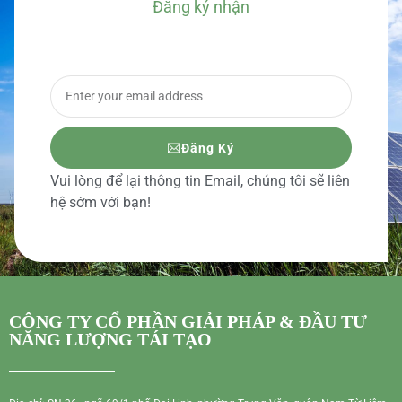
Đăng ký nhận
BÁO GIÁ CHI TIẾT
Đăng Ký
Vui lòng để lại thông tin Email, chúng tôi sẽ liên
hệ sớm với bạn!
CÔNG TY CỔ PHẦN GIẢI PHÁP & ĐẦU TƯ
NĂNG LƯỢNG TÁI TẠO