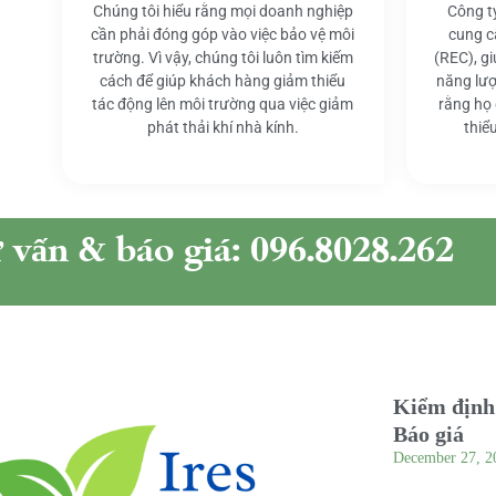
Chúng tôi hiểu rằng mọi doanh nghiệp
Công t
cần phải đóng góp vào việc bảo vệ môi
cung c
trường. Vì vậy, chúng tôi luôn tìm kiếm
(REC), g
cách để giúp khách hàng giảm thiểu
năng lượ
tác động lên môi trường qua việc giảm
rằng họ
phát thải khí nhà kính.
thiể
ư vấn & báo giá: 096.8028.262
Kiểm định 
Báo giá
December 27, 2