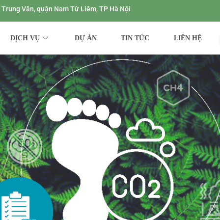
ng Trung Văn, quận Nam Từ Liêm, TP Hà Nội
DỊCH VỤ
DỰ ÁN
TIN TỨC
LIÊN HỆ