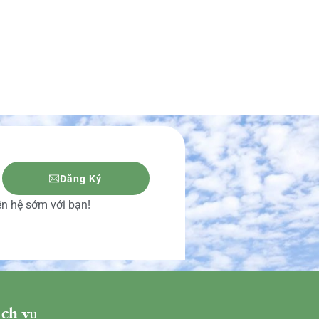
Đăng Ký
iên hệ sớm với bạn!
ch vụ