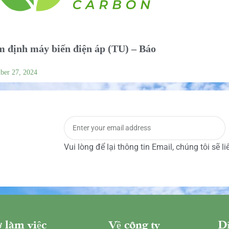
 định máy biến điện áp (TU) – Báo
ber 27, 2024
Vui lòng để lại thông tin Email, chúng tôi sẽ l
 làm việc
Về công ty
Dị