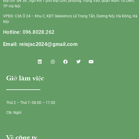
Địa chỉ: SN 36 , ngõ 69/1 phố Đại Linh, phường Trung Văn, quận Nam Từ Liêm,
TP Hà Nội
VPĐD: C36 Ô 24 – Khu C, KĐT Geleximco Lê Trọng Tấn, Dương Nội, Hà Đông, Hà
Nội
Hotline: 096.8028.262
Email:
reisjsc2024@gmail.com
Giờ làm việc
Thứ 2 – Thứ 7: 08.00 – 17.00
CN: Nghỉ
Về công ty