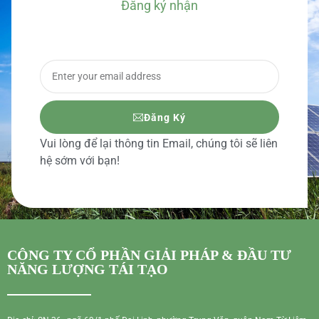
Đăng ký nhận
BÁO GIÁ CHI TIẾT
Đăng Ký
Vui lòng để lại thông tin Email, chúng tôi sẽ liên
hệ sớm với bạn!
CÔNG TY CỔ PHẦN GIẢI PHÁP & ĐẦU TƯ
NĂNG LƯỢNG TÁI TẠO