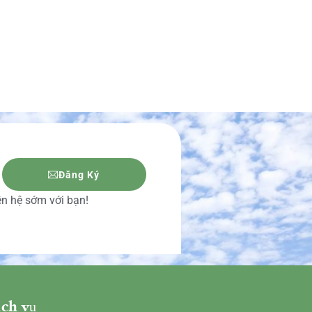
Đăng Ký
iên hệ sớm với bạn!
ch vụ