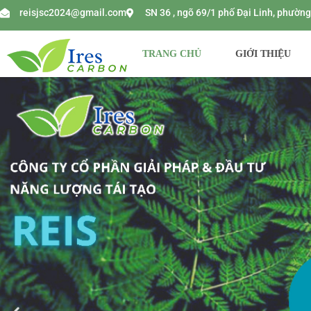
reisjsc2024@gmail.com
SN 36 , ngõ 69/1 phố Đại Linh, phườ
TRANG CHỦ
GIỚI THIỆU