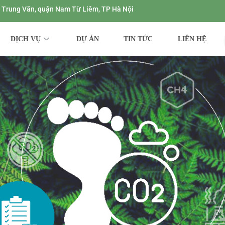
ng Trung Văn, quận Nam Từ Liêm, TP Hà Nội
DỊCH VỤ
DỰ ÁN
TIN TỨC
LIÊN HỆ