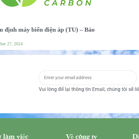
 định máy biến điện áp (TU) – Báo
ber 27, 2024
Vui lòng để lại thông tin Email, chúng tôi sẽ l
 làm việc
Về công ty
Dị