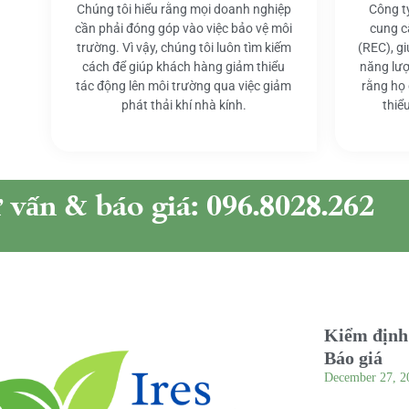
Chúng tôi hiểu rằng mọi doanh nghiệp
Công t
cần phải đóng góp vào việc bảo vệ môi
cung c
trường. Vì vậy, chúng tôi luôn tìm kiếm
(REC), g
cách để giúp khách hàng giảm thiểu
năng lượ
tác động lên môi trường qua việc giảm
rằng họ
phát thải khí nhà kính.
thiể
ư vấn & báo giá: 096.8028.262
Kiểm định 
Báo giá
December 27, 2