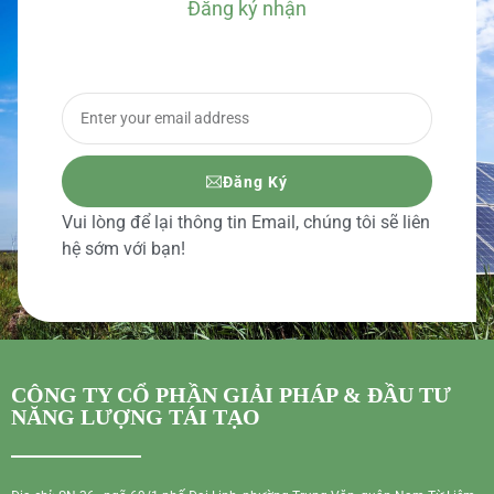
Đăng ký nhận
BÁO GIÁ CHI TIẾT
Đăng Ký
Vui lòng để lại thông tin Email, chúng tôi sẽ liên
hệ sớm với bạn!
CÔNG TY CỔ PHẦN GIẢI PHÁP & ĐẦU TƯ
NĂNG LƯỢNG TÁI TẠO