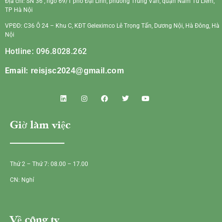
Địa chỉ: SN 36 , ngõ 69/1 phố Đại Linh, phường Trung Văn, quận Nam Từ Liêm,
TP Hà Nội
VPĐD: C36 Ô 24 – Khu C, KĐT Geleximco Lê Trọng Tấn, Dương Nội, Hà Đông, Hà
Nội
Hotline: 096.8028.262
Email:
reisjsc2024@gmail.com
Giờ làm việc
Thứ 2 – Thứ 7: 08.00 – 17.00
CN: Nghỉ
Về công ty