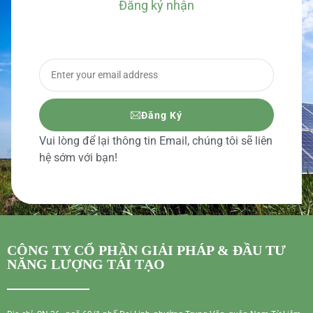
Đăng ký nhận
BÁO GIÁ CHI TIẾT
Đăng Ký
Vui lòng để lại thông tin Email, chúng tôi sẽ liên
hệ sớm với bạn!
CÔNG TY CỔ PHẦN GIẢI PHÁP & ĐẦU TƯ
NĂNG LƯỢNG TÁI TẠO