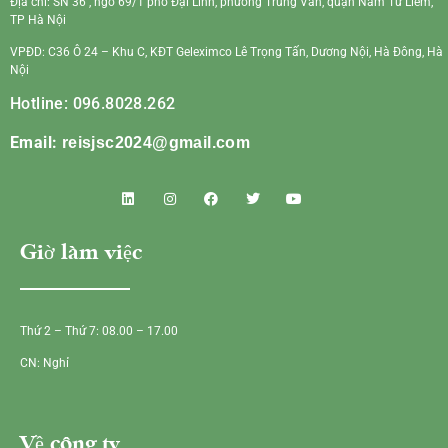
Địa chỉ: SN 36 , ngõ 69/1 phố Đại Linh, phường Trung Văn, quận Nam Từ Liêm,
TP Hà Nội
VPĐD: C36 Ô 24 – Khu C, KĐT Geleximco Lê Trọng Tấn, Dương Nội, Hà Đông, Hà
Nội
Hotline: 096.8028.262
Email:
reisjsc2024@gmail.com
Giờ làm việc
Thứ 2 – Thứ 7: 08.00 – 17.00
CN: Nghỉ
Về công ty