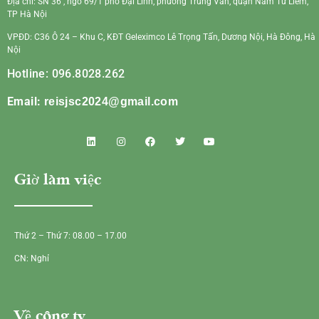
Địa chỉ: SN 36 , ngõ 69/1 phố Đại Linh, phường Trung Văn, quận Nam Từ Liêm,
TP Hà Nội
VPĐD: C36 Ô 24 – Khu C, KĐT Geleximco Lê Trọng Tấn, Dương Nội, Hà Đông, Hà
Nội
Hotline: 096.8028.262
Email:
reisjsc2024@gmail.com
Giờ làm việc
Thứ 2 – Thứ 7: 08.00 – 17.00
CN: Nghỉ
Về công ty