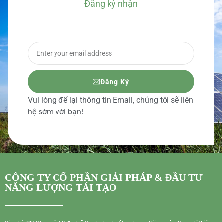
Đăng ký nhận
BÁO GIÁ CHI TIẾT
Đăng Ký
Vui lòng để lại thông tin Email, chúng tôi sẽ liên
hệ sớm với bạn!
CÔNG TY CỔ PHẦN GIẢI PHÁP & ĐẦU TƯ
NĂNG LƯỢNG TÁI TẠO