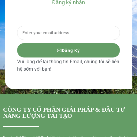
Đăng ký nhận
BÁO GIÁ CHI TIẾT
Đăng Ký
Vui lòng để lại thông tin Email, chúng tôi sẽ liên
hệ sớm với bạn!
CÔNG TY CỔ PHẦN GIẢI PHÁP & ĐẦU TƯ
NĂNG LƯỢNG TÁI TẠO