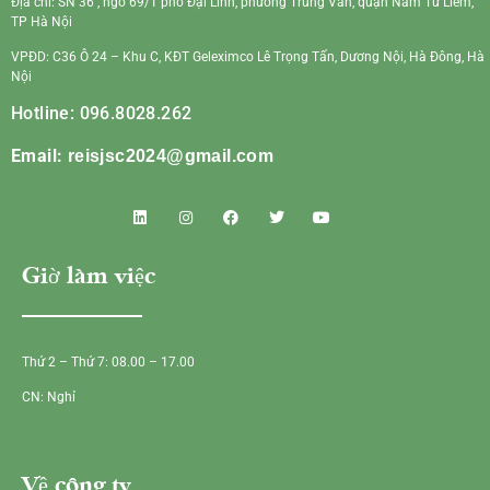
Địa chỉ: SN 36 , ngõ 69/1 phố Đại Linh, phường Trung Văn, quận Nam Từ Liêm,
TP Hà Nội
VPĐD: C36 Ô 24 – Khu C, KĐT Geleximco Lê Trọng Tấn, Dương Nội, Hà Đông, Hà
Nội
Hotline: 096.8028.262
Email:
reisjsc2024@gmail.com
Giờ làm việc
Thứ 2 – Thứ 7: 08.00 – 17.00
CN: Nghỉ
Về công ty