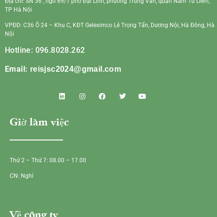
Địa chỉ: SN 36 , ngõ 69/1 phố Đại Linh, phường Trung Văn, quận Nam Từ Liêm,
TP Hà Nội
VPĐD: C36 Ô 24 – Khu C, KĐT Geleximco Lê Trọng Tấn, Dương Nội, Hà Đông, Hà
Nội
Hotline: 096.8028.262
Email:
reisjsc2024@gmail.com
Giờ làm việc
Thứ 2 – Thứ 7: 08.00 – 17.00
CN: Nghỉ
Về công ty