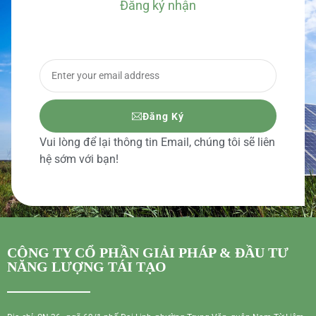
Đăng ký nhận
BÁO GIÁ CHI TIẾT
Đăng Ký
Vui lòng để lại thông tin Email, chúng tôi sẽ liên
hệ sớm với bạn!
CÔNG TY CỔ PHẦN GIẢI PHÁP & ĐẦU TƯ
NĂNG LƯỢNG TÁI TẠO