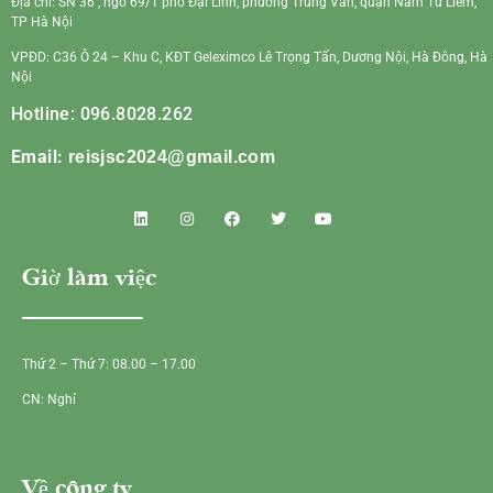
Địa chỉ: SN 36 , ngõ 69/1 phố Đại Linh, phường Trung Văn, quận Nam Từ Liêm,
TP Hà Nội
VPĐD: C36 Ô 24 – Khu C, KĐT Geleximco Lê Trọng Tấn, Dương Nội, Hà Đông, Hà
Nội
Hotline: 096.8028.262
Email:
reisjsc2024@gmail.com
Giờ làm việc
Thứ 2 – Thứ 7: 08.00 – 17.00
CN: Nghỉ
Về công ty