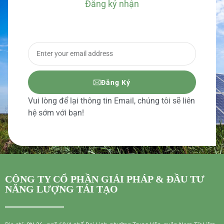
Đăng ký nhận
BÁO GIÁ CHI TIẾT
Đăng Ký
Vui lòng để lại thông tin Email, chúng tôi sẽ liên
hệ sớm với bạn!
CÔNG TY CỔ PHẦN GIẢI PHÁP & ĐẦU TƯ
NĂNG LƯỢNG TÁI TẠO