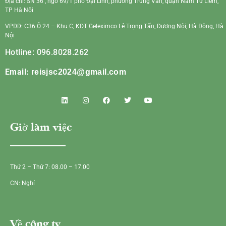
Địa chỉ: SN 36 , ngõ 69/1 phố Đại Linh, phường Trung Văn, quận Nam Từ Liêm,
TP Hà Nội
VPĐD: C36 Ô 24 – Khu C, KĐT Geleximco Lê Trọng Tấn, Dương Nội, Hà Đông, Hà
Nội
Hotline: 096.8028.262
Email:
reisjsc2024@gmail.com
Giờ làm việc
Thứ 2 – Thứ 7: 08.00 – 17.00
CN: Nghỉ
Về công ty