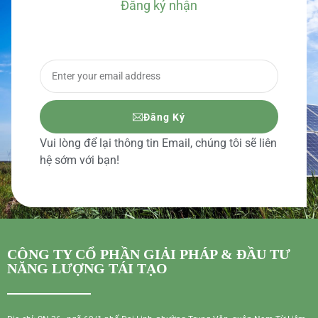
Đăng ký nhận
BÁO GIÁ CHI TIẾT
Đăng Ký
Vui lòng để lại thông tin Email, chúng tôi sẽ liên
hệ sớm với bạn!
CÔNG TY CỔ PHẦN GIẢI PHÁP & ĐẦU TƯ
NĂNG LƯỢNG TÁI TẠO