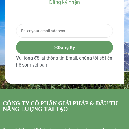
Đăng ký nhận
BÁO GIÁ CHI TIẾT
Đăng Ký
Vui lòng để lại thông tin Email, chúng tôi sẽ liên
hệ sớm với bạn!
CÔNG TY CỔ PHẦN GIẢI PHÁP & ĐẦU TƯ
NĂNG LƯỢNG TÁI TẠO