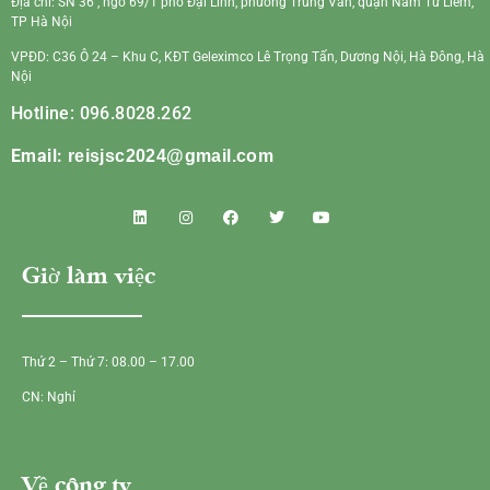
Địa chỉ: SN 36 , ngõ 69/1 phố Đại Linh, phường Trung Văn, quận Nam Từ Liêm,
TP Hà Nội
VPĐD: C36 Ô 24 – Khu C, KĐT Geleximco Lê Trọng Tấn, Dương Nội, Hà Đông, Hà
Nội
Hotline: 096.8028.262
Email:
reisjsc2024@gmail.com
Giờ làm việc
Thứ 2 – Thứ 7: 08.00 – 17.00
CN: Nghỉ
Về công ty