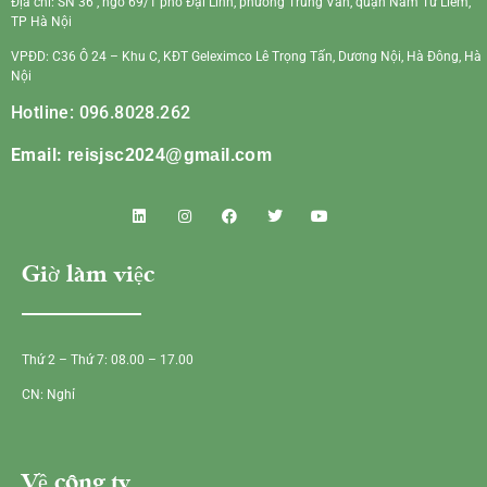
Địa chỉ: SN 36 , ngõ 69/1 phố Đại Linh, phường Trung Văn, quận Nam Từ Liêm,
TP Hà Nội
VPĐD: C36 Ô 24 – Khu C, KĐT Geleximco Lê Trọng Tấn, Dương Nội, Hà Đông, Hà
Nội
Hotline: 096.8028.262
Email:
reisjsc2024@gmail.com
Giờ làm việc
Thứ 2 – Thứ 7: 08.00 – 17.00
CN: Nghỉ
Về công ty