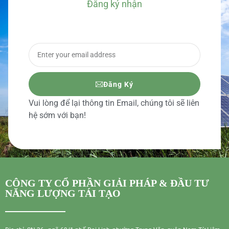
Đăng ký nhận
BÁO GIÁ CHI TIẾT
Đăng Ký
Vui lòng để lại thông tin Email, chúng tôi sẽ liên
hệ sớm với bạn!
CÔNG TY CỔ PHẦN GIẢI PHÁP & ĐẦU TƯ
NĂNG LƯỢNG TÁI TẠO