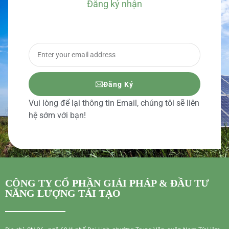
Đăng ký nhận
BÁO GIÁ CHI TIẾT
Đăng Ký
Vui lòng để lại thông tin Email, chúng tôi sẽ liên
hệ sớm với bạn!
CÔNG TY CỔ PHẦN GIẢI PHÁP & ĐẦU TƯ
NĂNG LƯỢNG TÁI TẠO