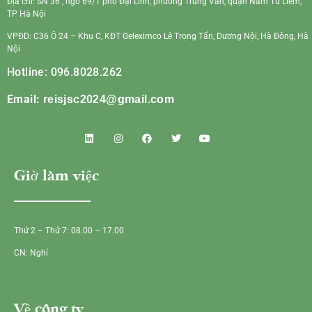
Địa chỉ: SN 36 , ngõ 69/1 phố Đại Linh, phường Trung Văn, quận Nam Từ Liêm,
TP Hà Nội
VPĐD: C36 Ô 24 – Khu C, KĐT Geleximco Lê Trọng Tấn, Dương Nội, Hà Đông, Hà
Nội
Hotline: 096.8028.262
Email:
reisjsc2024@gmail.com
Giờ làm việc
Thứ 2 – Thứ 7: 08.00 – 17.00
CN: Nghỉ
Về công ty