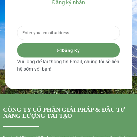
Đăng ký nhận
BÁO GIÁ CHI TIẾT
Đăng Ký
Vui lòng để lại thông tin Email, chúng tôi sẽ liên
hệ sớm với bạn!
CÔNG TY CỔ PHẦN GIẢI PHÁP & ĐẦU TƯ
NĂNG LƯỢNG TÁI TẠO