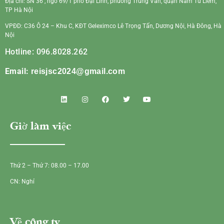
Địa chỉ: SN 36 , ngõ 69/1 phố Đại Linh, phường Trung Văn, quận Nam Từ Liêm,
TP Hà Nội
VPĐD: C36 Ô 24 – Khu C, KĐT Geleximco Lê Trọng Tấn, Dương Nội, Hà Đông, Hà
Nội
Hotline: 096.8028.262
Email:
reisjsc2024@gmail.com
Giờ làm việc
Thứ 2 – Thứ 7: 08.00 – 17.00
CN: Nghỉ
Về công ty