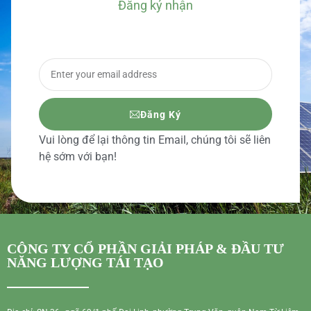
Đăng ký nhận
BÁO GIÁ CHI TIẾT
Đăng Ký
Vui lòng để lại thông tin Email, chúng tôi sẽ liên
hệ sớm với bạn!
CÔNG TY CỔ PHẦN GIẢI PHÁP & ĐẦU TƯ
NĂNG LƯỢNG TÁI TẠO