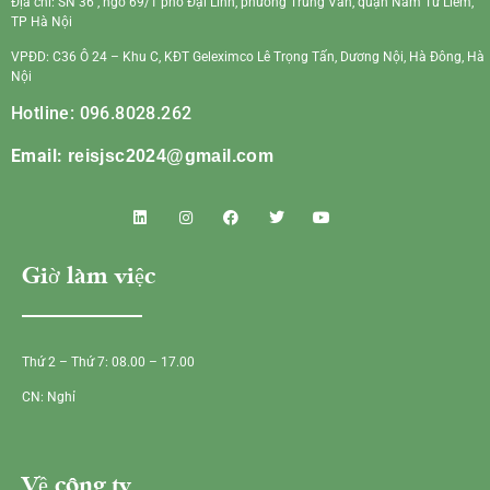
Địa chỉ: SN 36 , ngõ 69/1 phố Đại Linh, phường Trung Văn, quận Nam Từ Liêm,
TP Hà Nội
VPĐD: C36 Ô 24 – Khu C, KĐT Geleximco Lê Trọng Tấn, Dương Nội, Hà Đông, Hà
Nội
Hotline: 096.8028.262
Email:
reisjsc2024@gmail.com
Giờ làm việc
Thứ 2 – Thứ 7: 08.00 – 17.00
CN: Nghỉ
Về công ty