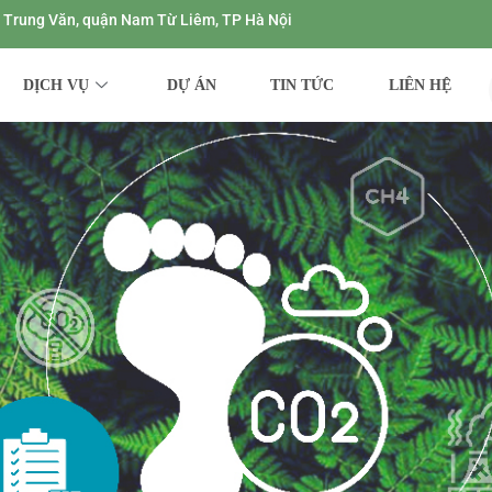
ng Trung Văn, quận Nam Từ Liêm, TP Hà Nội
DỊCH VỤ
DỰ ÁN
TIN TỨC
LIÊN HỆ