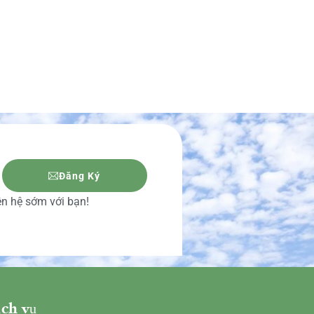
Đăng Ký
iên hệ sớm với bạn!
ch vụ