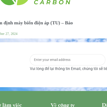
 định máy biến điện áp (TU) – Báo
ber 27, 2024
Vui lòng để lại thông tin Email, chúng tôi sẽ l
 làm việc
Về công ty
Dị