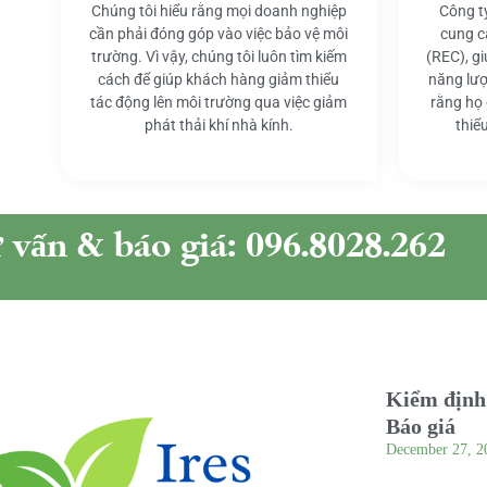
Chúng tôi hiểu rằng mọi doanh nghiệp
Công t
cần phải đóng góp vào việc bảo vệ môi
cung c
trường. Vì vậy, chúng tôi luôn tìm kiếm
(REC), g
cách để giúp khách hàng giảm thiểu
năng lượ
tác động lên môi trường qua việc giảm
rằng họ
phát thải khí nhà kính.
thiể
ư vấn & báo giá: 096.8028.262
Kiểm định 
Báo giá
December 27, 2