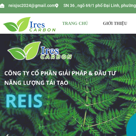
reisjsc2024@gmail.com
SN 36 , ngõ 69/1 phố Đại Linh, phườ
TRANG CHỦ
GIỚI THIỆU