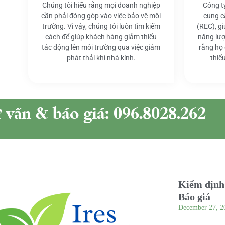
Chúng tôi hiểu rằng mọi doanh nghiệp
Công t
cần phải đóng góp vào việc bảo vệ môi
cung c
trường. Vì vậy, chúng tôi luôn tìm kiếm
(REC), g
cách để giúp khách hàng giảm thiểu
năng lượ
tác động lên môi trường qua việc giảm
rằng họ
phát thải khí nhà kính.
thiể
ư vấn & báo giá: 096.8028.262
Kiểm định 
Báo giá
December 27, 2