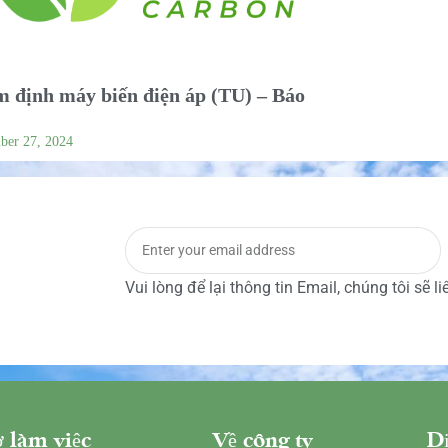
 định máy biến điện áp (TU) – Báo
ber 27, 2024
Vui lòng để lại thông tin Email, chúng tôi sẽ l
 làm việc
Về công ty
Dị