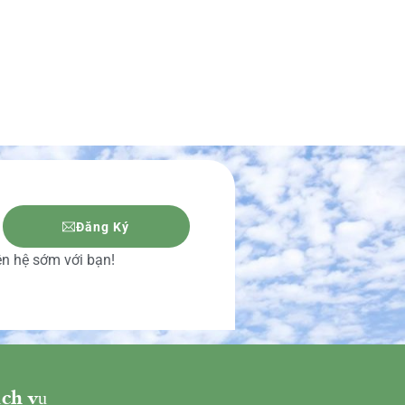
Đăng Ký
iên hệ sớm với bạn!
ch vụ