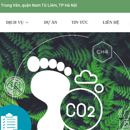
ng Trung Văn, quận Nam Từ Liêm, TP Hà Nội
DỊCH VỤ
DỰ ÁN
TIN TỨC
LIÊN HỆ