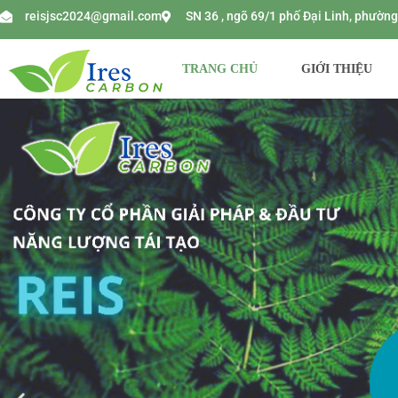
reisjsc2024@gmail.com
SN 36 , ngõ 69/1 phố Đại Linh, phườ
TRANG CHỦ
GIỚI THIỆU