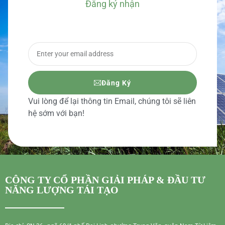
Đăng ký nhận
BÁO GIÁ CHI TIẾT
Đăng Ký
Vui lòng để lại thông tin Email, chúng tôi sẽ liên
hệ sớm với bạn!
CÔNG TY CỔ PHẦN GIẢI PHÁP & ĐẦU TƯ
NĂNG LƯỢNG TÁI TẠO