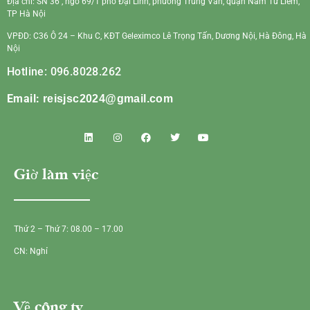
Địa chỉ: SN 36 , ngõ 69/1 phố Đại Linh, phường Trung Văn, quận Nam Từ Liêm,
TP Hà Nội
VPĐD: C36 Ô 24 – Khu C, KĐT Geleximco Lê Trọng Tấn, Dương Nội, Hà Đông, Hà
Nội
Hotline: 096.8028.262
Email:
reisjsc2024@gmail.com
Giờ làm việc
Thứ 2 – Thứ 7: 08.00 – 17.00
CN: Nghỉ
Về công ty