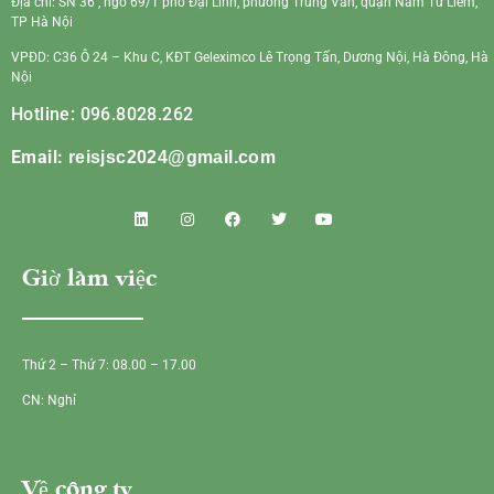
Địa chỉ: SN 36 , ngõ 69/1 phố Đại Linh, phường Trung Văn, quận Nam Từ Liêm,
TP Hà Nội
VPĐD: C36 Ô 24 – Khu C, KĐT Geleximco Lê Trọng Tấn, Dương Nội, Hà Đông, Hà
Nội
Hotline: 096.8028.262
Email:
reisjsc2024@gmail.com
Giờ làm việc
Thứ 2 – Thứ 7: 08.00 – 17.00
CN: Nghỉ
Về công ty