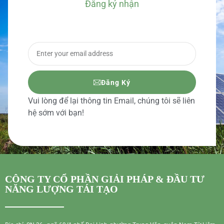
Đăng ký nhận
BÁO GIÁ CHI TIẾT
Đăng Ký
Vui lòng để lại thông tin Email, chúng tôi sẽ liên
hệ sớm với bạn!
CÔNG TY CỔ PHẦN GIẢI PHÁP & ĐẦU TƯ
NĂNG LƯỢNG TÁI TẠO