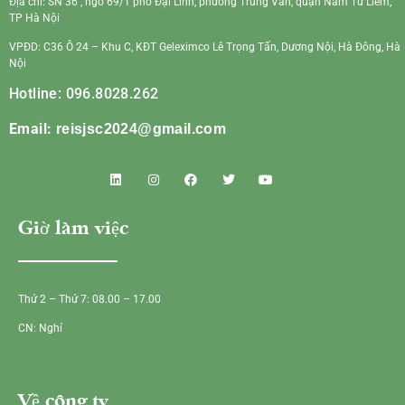
Địa chỉ: SN 36 , ngõ 69/1 phố Đại Linh, phường Trung Văn, quận Nam Từ Liêm,
TP Hà Nội
VPĐD: C36 Ô 24 – Khu C, KĐT Geleximco Lê Trọng Tấn, Dương Nội, Hà Đông, Hà
Nội
Hotline: 096.8028.262
Email:
reisjsc2024@gmail.com
Giờ làm việc
Thứ 2 – Thứ 7: 08.00 – 17.00
CN: Nghỉ
Về công ty