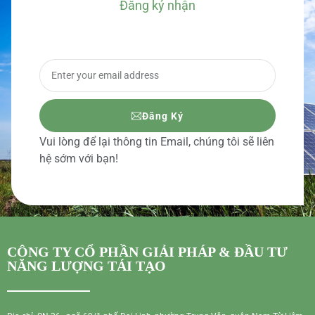
Đăng ký nhận
BÁO GIÁ CHI TIẾT
Đăng Ký
Vui lòng để lại thông tin Email, chúng tôi sẽ liên
hệ sớm với bạn!
CÔNG TY CỔ PHẦN GIẢI PHÁP & ĐẦU TƯ
NĂNG LƯỢNG TÁI TẠO