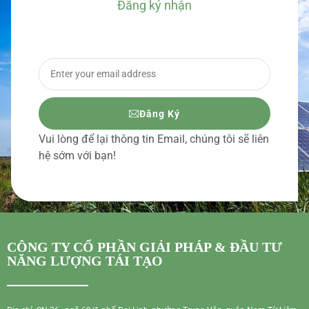
Đăng ký nhận
BÁO GIÁ CHI TIẾT
Đăng Ký
Vui lòng để lại thông tin Email, chúng tôi sẽ liên
hệ sớm với bạn!
CÔNG TY CỔ PHẦN GIẢI PHÁP & ĐẦU TƯ
NĂNG LƯỢNG TÁI TẠO