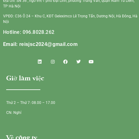
Địa chỉ: SN 36 , ngõ 69/1 phố Đại Linh, phường Trung Văn, quận Nam Từ Liêm,
TP Hà Nội
VPĐD: C36 Ô 24 – Khu C, KĐT Geleximco Lê Trọng Tấn, Dương Nội, Hà Đông, Hà
Nội
Hotline: 096.8028.262
Email:
reisjsc2024@gmail.com
Giờ làm việc
Thứ 2 – Thứ 7: 08.00 – 17.00
CN: Nghỉ
Về công ty