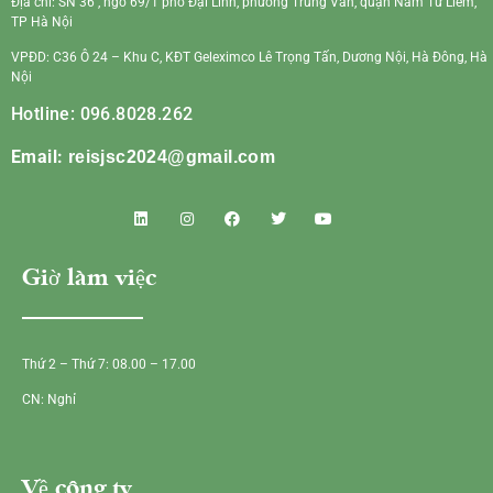
Địa chỉ: SN 36 , ngõ 69/1 phố Đại Linh, phường Trung Văn, quận Nam Từ Liêm,
TP Hà Nội
VPĐD: C36 Ô 24 – Khu C, KĐT Geleximco Lê Trọng Tấn, Dương Nội, Hà Đông, Hà
Nội
Hotline: 096.8028.262
Email:
reisjsc2024@gmail.com
Giờ làm việc
Thứ 2 – Thứ 7: 08.00 – 17.00
CN: Nghỉ
Về công ty