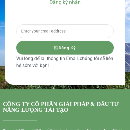
Đăng ký nhận
BÁO GIÁ CHI TIẾT
Đăng Ký
Vui lòng để lại thông tin Email, chúng tôi sẽ liên
hệ sớm với bạn!
CÔNG TY CỔ PHẦN GIẢI PHÁP & ĐẦU TƯ
NĂNG LƯỢNG TÁI TẠO