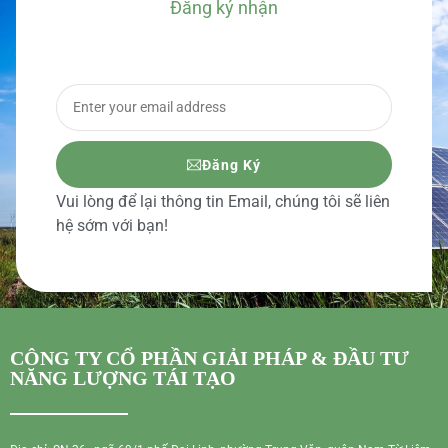
Đăng ký nhận
BÁO GIÁ CHI TIẾT
Đăng Ký
Vui lòng để lại thông tin Email, chúng tôi sẽ liên
hệ sớm với bạn!
CÔNG TY CỔ PHẦN GIẢI PHÁP & ĐẦU TƯ
NĂNG LƯỢNG TÁI TẠO