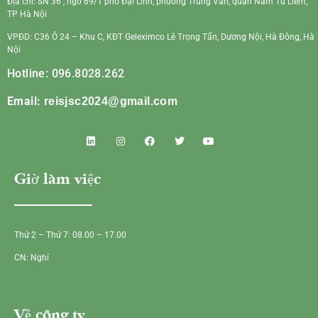
Địa chỉ: SN 36 , ngõ 69/1 phố Đại Linh, phường Trung Văn, quận Nam Từ Liêm,
TP Hà Nội
VPĐD: C36 Ô 24 – Khu C, KĐT Geleximco Lê Trọng Tấn, Dương Nội, Hà Đông, Hà
Nội
Hotline: 096.8028.262
Email:
reisjsc2024@gmail.com
Giờ làm việc
Thứ 2 – Thứ 7: 08.00 – 17.00
CN: Nghỉ
Về công ty