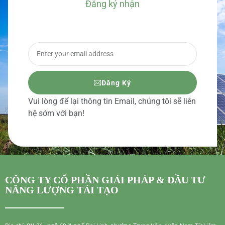
Đăng ký nhận
BÁO GIÁ CHI TIẾT
Đăng Ký
Vui lòng để lại thông tin Email, chúng tôi sẽ liên
hệ sớm với bạn!
CÔNG TY CỔ PHẦN GIẢI PHÁP & ĐẦU TƯ
NĂNG LƯỢNG TÁI TẠO