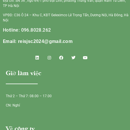
Địa chỉ: SN 36 , ngõ 69/1 phố Đại Linh, phường Trung Văn, quận Nam Từ Liêm,
TP Hà Nội
VPĐD: C36 Ô 24 – Khu C, KĐT Geleximco Lê Trọng Tấn, Dương Nội, Hà Đông, Hà
Nội
Hotline: 096.8028.262
Email:
reisjsc2024@gmail.com
Giờ làm việc
Thứ 2 – Thứ 7: 08.00 – 17.00
CN: Nghỉ
Về công ty