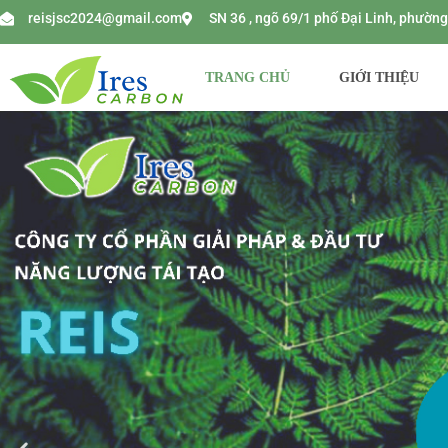
reisjsc2024@gmail.com
SN 36 , ngõ 69/1 phố Đại Linh, phườ
TRANG CHỦ
GIỚI THIỆU