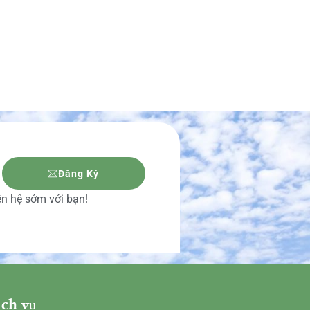
Đăng Ký
iên hệ sớm với bạn!
ch vụ