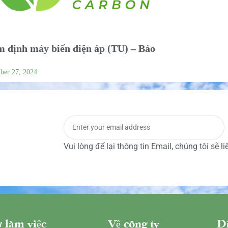
 định máy biến điện áp (TU) – Báo
ber 27, 2024
Vui lòng để lại thông tin Email, chúng tôi sẽ l
 làm việc
Về công ty
Dị