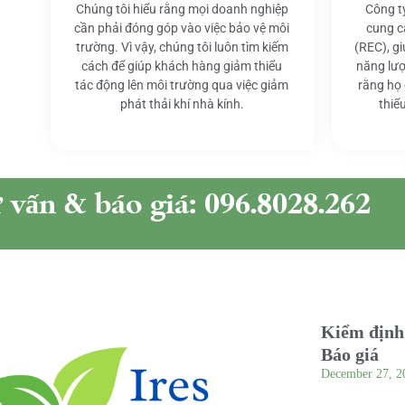
Chúng tôi hiểu rằng mọi doanh nghiệp
Công t
cần phải đóng góp vào việc bảo vệ môi
cung c
trường. Vì vậy, chúng tôi luôn tìm kiếm
(REC), g
cách để giúp khách hàng giảm thiểu
năng lượ
tác động lên môi trường qua việc giảm
rằng họ
phát thải khí nhà kính.
thiể
ư vấn & báo giá: 096.8028.262
Kiểm định 
Báo giá
December 27, 2