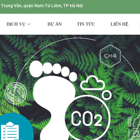
ng Trung Văn, quận Nam Từ Liêm, TP Hà Nội
DỊCH VỤ
DỰ ÁN
TIN TỨC
LIÊN HỆ