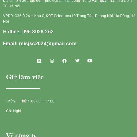
Địa chỉ: SN 36 , ngõ 69/1 phố Đại Linh, phường Trung Văn, quận Nam Từ Liêm,
TP Hà Nội
VPĐD: C36 Ô 24 – Khu C, KĐT Geleximco Lê Trọng Tấn, Dương Nội, Hà Đông, Hà
Nội
Hotline: 096.8028.262
Email:
reisjsc2024@gmail.com
Giờ làm việc
Thứ 2 – Thứ 7: 08.00 – 17.00
CN: Nghỉ
Về công ty