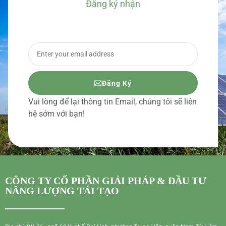
Đăng ký nhận
BÁO GIÁ CHI TIẾT
Đăng Ký
Vui lòng để lại thông tin Email, chúng tôi sẽ liên
hệ sớm với bạn!
CÔNG TY CỔ PHẦN GIẢI PHÁP & ĐẦU TƯ
NĂNG LƯỢNG TÁI TẠO