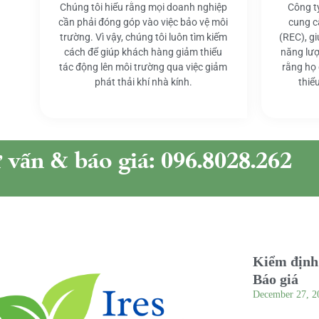
Chúng tôi hiểu rằng mọi doanh nghiệp
Công t
cần phải đóng góp vào việc bảo vệ môi
cung c
trường. Vì vậy, chúng tôi luôn tìm kiếm
(REC), g
cách để giúp khách hàng giảm thiểu
năng lượ
tác động lên môi trường qua việc giảm
rằng họ
phát thải khí nhà kính.
thiể
ư vấn & báo giá: 096.8028.262
Kiểm định 
Báo giá
December 27, 2