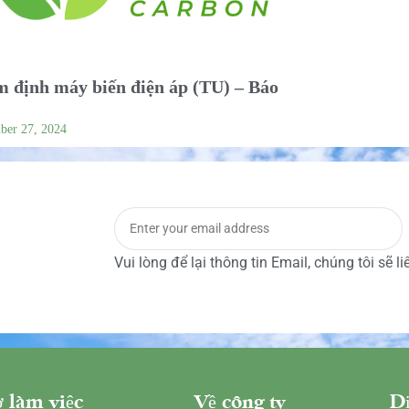
 định máy biến điện áp (TU) – Báo
ber 27, 2024
Vui lòng để lại thông tin Email, chúng tôi sẽ l
 làm việc
Về công ty
Dị