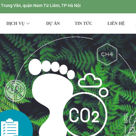
ng Trung Văn, quận Nam Từ Liêm, TP Hà Nội
DỊCH VỤ
DỰ ÁN
TIN TỨC
LIÊN HỆ