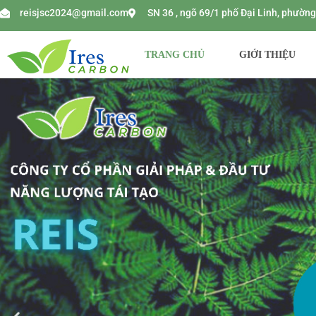
reisjsc2024@gmail.com
SN 36 , ngõ 69/1 phố Đại Linh, phườ
TRANG CHỦ
GIỚI THIỆU