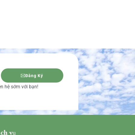
Đăng Ký
iên hệ sớm với bạn!
ch vụ